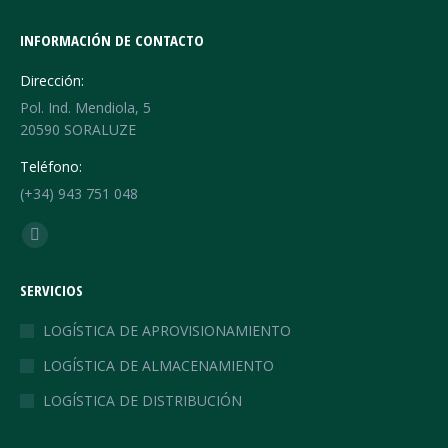
INFORMACIÓN DE CONTACTO
Dirección:
Pol. Ind. Mendiola, 5
20590 SORALUZE
Teléfono:
(+34) 943 751 048
Find us on:
Linkedin
page
SERVICIOS
opens
in
LOGÍSTICA DE APROVISIONAMIENTO
new
LOGÍSTICA DE ALMACENAMIENTO
window
LOGÍSTICA DE DISTRIBUCIÓN