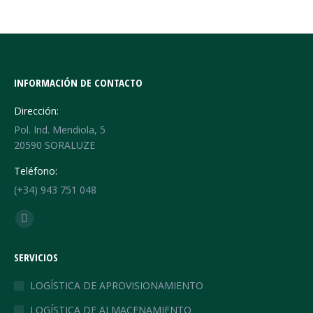
INFORMACIÓN DE CONTACTO
Dirección:
Pol. Ind. Mendiola, 5
20590 SORALUZE
Teléfono:
(+34) 943 751 048
Find us on:
Linkedin
page
SERVICIOS
opens
in
LOGÍSTICA DE APROVISIONAMIENTO
new
LOGÍSTICA DE ALMACENAMIENTO