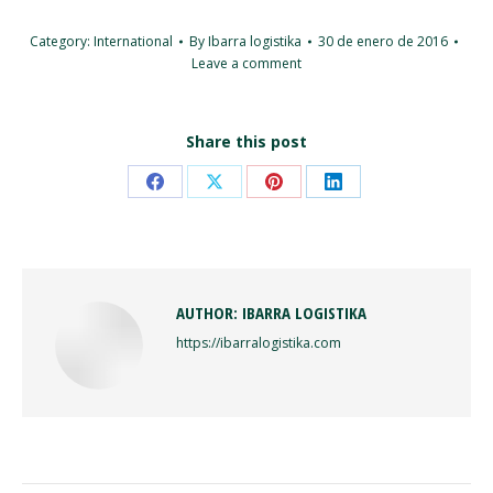
Category:
International
By
Ibarra logistika
30 de enero de 2016
Leave a comment
Share this post
Share
Share
Share
Share
on
on
on
on
Facebook
X
Pinterest
LinkedIn
AUTHOR:
IBARRA LOGISTIKA
https://ibarralogistika.com