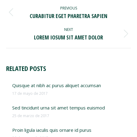
POST
NAVIGATION
PREVIOUS
Previous
CURABITUR EGET PHARETRA SAPIEN
post:
NEXT
Next
LOREM IOSUM SIT AMET DOLOR
post:
RELATED POSTS
Quisque at nibh ac purus aliquet accumsan
17 de mayo de 2017
Sed tincidunt urna sit amet tempus euismod
25 de marzo de 2017
Proin ligula iaculis quis ornare id purus